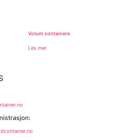
Volum containere
Les mer
S
tainer.no
nistrasjon:
dcontainer.no