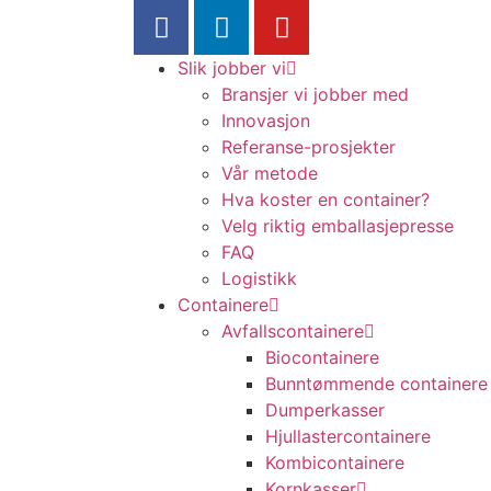
Slik jobber vi
Bransjer vi jobber med
Innovasjon
Referanse-prosjekter
Vår metode
Hva koster en container?
Velg riktig emballasjepresse
FAQ
Logistikk
Containere
Avfallscontainere
Biocontainere
Bunntømmende containere
Dumperkasser
Hjullastercontainere
Kombicontainere
Kornkasser