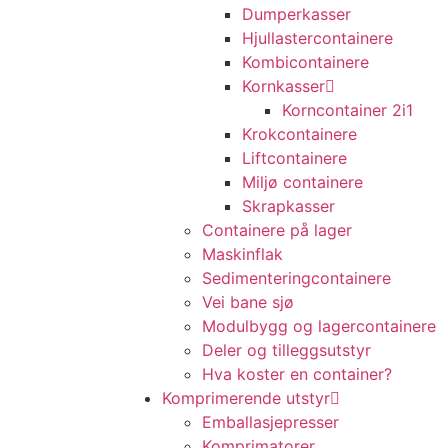
Dumperkasser
Hjullastercontainere
Kombicontainere
Kornkasser
Korncontainer 2i1
Krokcontainere
Liftcontainere
Miljø containere
Skrapkasser
Containere på lager
Maskinflak
Sedimenteringcontainere
Vei bane sjø
Modulbygg og lagercontainere
Deler og tilleggsutstyr
Hva koster en container?
Komprimerende utstyr
Emballasjepresser
Komprimatorer