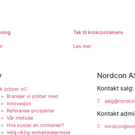
pning
Tak til krokcontainere
er
Les mer
y
Nordcon A
Kontakt salg:
ik jobber vi
Bransjer vi jobber med
salg@nordcon
Innovasjon
Referanse-prosjekter
Kontakt admi
Vår metode
Hva koster en container?
nordcon@nor
Velg riktig emballasjepresse