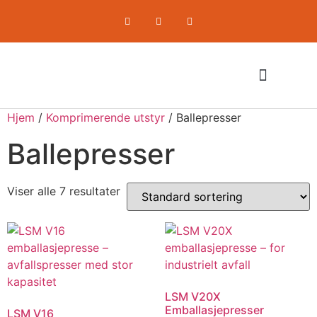
Hjem
/
Komprimerende utstyr
/ Ballepresser
Komprimerende utstyr
Om oss / Selskapet
Ballepresser
Viser alle 7 resultater
LSM V20X
Emballasjepresser
LSM V16