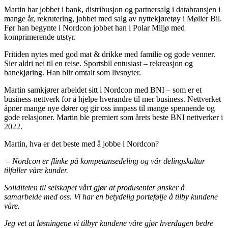
Martin har jobbet i bank, distribusjon og partnersalg i databransjen i
mange år, rekrutering, jobbet med salg av nyttekjøretøy i Møller Bil.
Før han begynte i Nordcon jobbet han i Polar Miljø med
komprimerende utstyr.
Fritiden nytes med god mat & drikke med familie og gode venner.
Sier aldri nei til en reise. Sportsbil entusiast – rekreasjon og
banekjøring. Han blir omtalt som livsnyter.
Martin samkjører arbeidet sitt i Nordcon med BNI – som er et
business-nettverk for å hjelpe hverandre til mer business. Nettverket
åpner mange nye dører og gir oss innpass til mange spennende og
gode relasjoner. Martin ble premiert som årets beste BNI nettverker i
2022.
Martin, hva er det beste med å jobbe i Nordcon?
–
Nordcon er flinke på kompetansedeling og vår delingskultur
tilfaller våre kunder.
Soliditeten til selskapet vårt gjør at produsenter ønsker å
samarbeide med oss. Vi har en betydelig portefølje å tilby kundene
våre.
Jeg vet at løsningene vi tilbyr kundene våre gjør hverdagen bedre