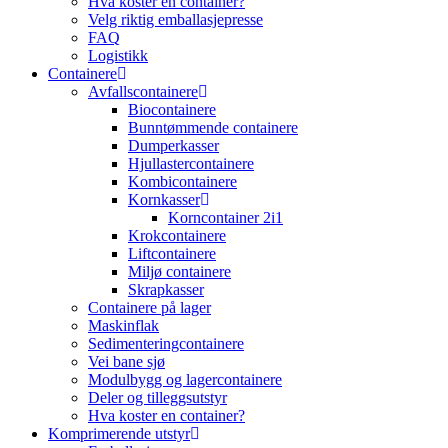
Hva koster en container?
Velg riktig emballasjepresse
FAQ
Logistikk
Containere
Avfallscontainere
Biocontainere
Bunntømmende containere
Dumperkasser
Hjullastercontainere
Kombicontainere
Kornkasser
Korncontainer 2i1
Krokcontainere
Liftcontainere
Miljø containere
Skrapkasser
Containere på lager
Maskinflak
Sedimenteringcontainere
Vei bane sjø
Modulbygg og lagercontainere
Deler og tilleggsutstyr
Hva koster en container?
Komprimerende utstyr