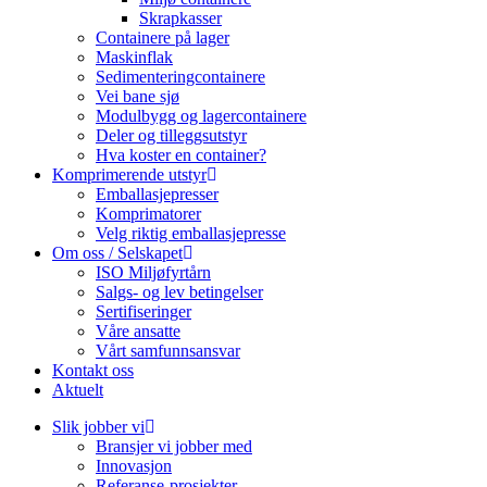
Skrapkasser
Containere på lager
Maskinflak
Sedimenteringcontainere
Vei bane sjø
Modulbygg og lagercontainere
Deler og tilleggsutstyr
Hva koster en container?
Komprimerende utstyr
Emballasjepresser
Komprimatorer
Velg riktig emballasjepresse
Om oss / Selskapet
ISO Miljøfyrtårn
Salgs- og lev betingelser
Sertifiseringer
Våre ansatte
Vårt samfunnsansvar
Kontakt oss
Aktuelt
Slik jobber vi
Bransjer vi jobber med
Innovasjon
Referanse-prosjekter