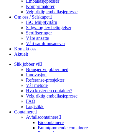
Emballasjepresser
Komprimatorer
Velg riktig emballasjepresse
Om oss / Selskapet
ISO Miljøfyrtårn
Salgs- og lev betingelser
Sertifiseringer
Våre ansatte
Vårt samfunnsansvar
Kontakt oss
Aktuelt
Slik jobber vi
Bransjer vi jobber med
Innovasjon
Referanse-prosjekter
Vår metode
Hva koster en container?
Velg riktig emballasjepresse
FAQ
Logistikk
Containere
Avfallscontainere
Biocontainere
Bunntømmende containere