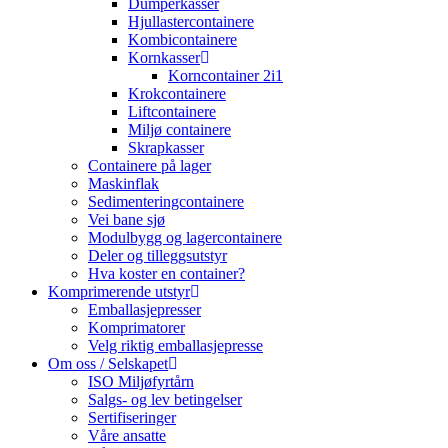
Dumperkasser
Hjullastercontainere
Kombicontainere
Kornkasser
Korncontainer 2i1
Krokcontainere
Liftcontainere
Miljø containere
Skrapkasser
Containere på lager
Maskinflak
Sedimenteringcontainere
Vei bane sjø
Modulbygg og lagercontainere
Deler og tilleggsutstyr
Hva koster en container?
Komprimerende utstyr
Emballasjepresser
Komprimatorer
Velg riktig emballasjepresse
Om oss / Selskapet
ISO Miljøfyrtårn
Salgs- og lev betingelser
Sertifiseringer
Våre ansatte