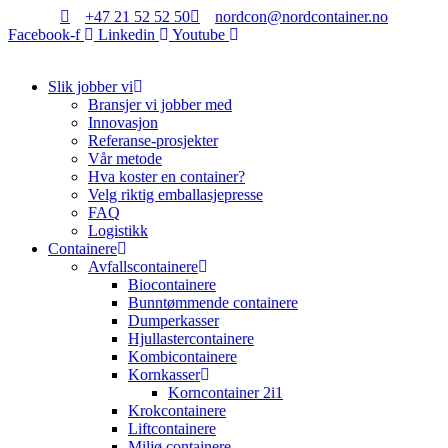
Skip
+47 21 52 52 50
nordcon@nordcontainer.no
to
Facebook-f
Linkedin
Youtube
content
Slik jobber vi
Bransjer vi jobber med
Innovasjon
Referanse-prosjekter
Vår metode
Hva koster en container?
Velg riktig emballasjepresse
FAQ
Logistikk
Containere
Avfallscontainere
Biocontainere
Bunntømmende containere
Dumperkasser
Hjullastercontainere
Kombicontainere
Kornkasser
Korncontainer 2i1
Krokcontainere
Liftcontainere
Miljø containere