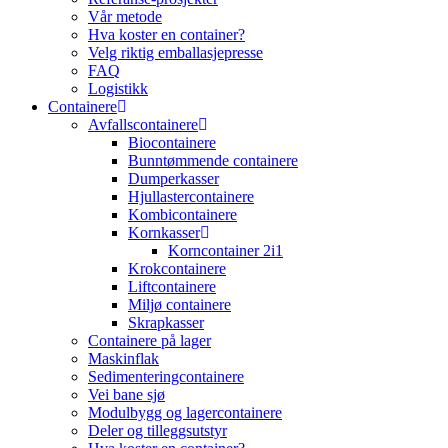
Vår metode
Hva koster en container?
Velg riktig emballasjepresse
FAQ
Logistikk
Containere
Avfallscontainere
Biocontainere
Bunntømmende containere
Dumperkasser
Hjullastercontainere
Kombicontainere
Kornkasser
Korncontainer 2i1
Krokcontainere
Liftcontainere
Miljø containere
Skrapkasser
Containere på lager
Maskinflak
Sedimenteringcontainere
Vei bane sjø
Modulbygg og lagercontainere
Deler og tilleggsutstyr