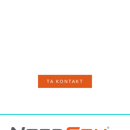
KONTAKT OSS
Ikke nøl med å ta kontakt med oss for
å få mer informasjon om hva vi kan
gjøre for deg!
TA KONTAKT