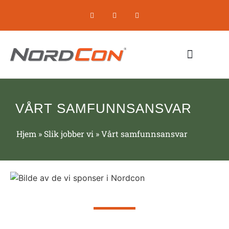
Komprimerende utstyr
Om oss / Selskapet
VÅRT SAMFUNNSANSVAR
Hjem
»
Slik jobber vi
»
Vårt samfunnsansvar