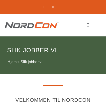
Komprimerende utstyr
Om oss / Selskapet
SLIK JOBBER VI
Hjem
»
Slik jobber vi
VELKOMMEN TIL NORDCON