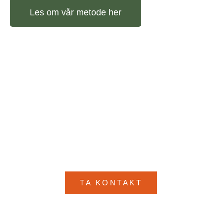
Les om vår metode her
KONTAKT OSS
Ikke nøl med å ta kontakt med oss for
å få mer informasjon om hva vi kan
gjøre for deg!
TA KONTAKT