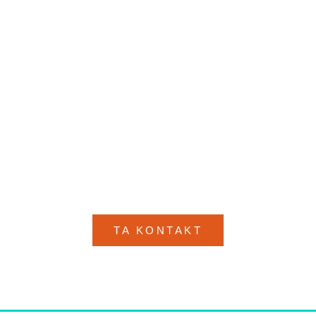
KONTAKT OSS
Ikke nøl med å ta kontakt med oss for
å få mer informasjon om hva vi kan
gjøre for deg!
TA KONTAKT