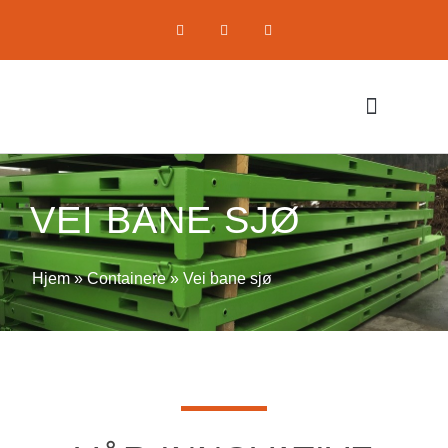
Komprimerende utstyr
Om oss / Selskapet
VEI BANE SJØ
Hjem
»
Containere
»
Vei bane sjø