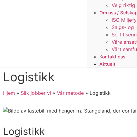
Velg rikti
Om oss / Selska
ISO Miljøfy
Salgs- og 
Sertifiseri
Våre ansat
Vårt samf
Kontakt oss
Aktuelt
Logistikk
Hjem
»
Slik jobber vi
»
Vår metode
»
Logistikk
Logistikk