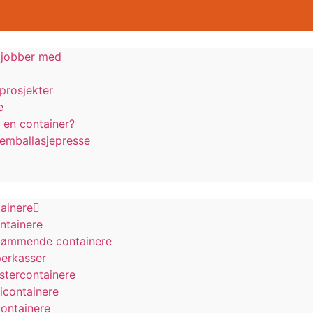
i jobber med
prosjekter
e
 en container?
g emballasjepresse
tainere
ntainere
tømmende containere
erkasser
astercontainere
containere
ontainere