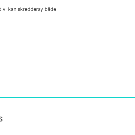
at vi kan skreddersy både
S