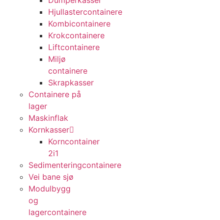
Dumperkasser
Hjullastercontainere
Kombicontainere
Krokcontainere
Liftcontainere
Miljø
containere
Skrapkasser
Containere på
lager
Maskinflak
Kornkasser
Korncontainer
2i1
Sedimenteringcontainere
Vei bane sjø
Modulbygg
og
lagercontainere