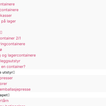
ontainere
 containere
kasser
 på lager
ontainer 2i1
ingcontainere
jø
 og lagercontainere
lleggsutstyr
 en container?
 utstyr
presser
orer
g emballasjepresse
kapet
rtårn