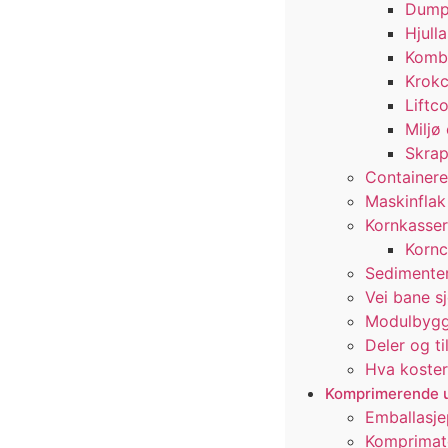
Dump
Hjull
Kombi
Krokc
Liftc
Miljø
Skrap
Containere
Maskinflak
Kornkasser
Kornc
Sedimenter
Vei bane s
Modulbygg
Deler og ti
Hva koster
Komprimerende u
Emballasje
Komprimat