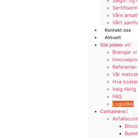
Salgs- og 
Sertifiseri
Våre ansat
Vårt samf
Kontakt oss
Aktuelt
Slik jobber vi
Bransjer v
Innovasjon
Referanse-
Vår metod
Hva koster
Velg rikti
FAQ
Logistikk
Containere
Avfallscon
Bioco
Bunn