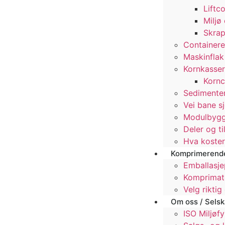
Liftc
Miljø
Skrap
Containere
Maskinflak
Kornkasser
Kornc
Sedimenter
Vei bane s
Modulbygg
Deler og ti
Hva koster
Komprimerende
Emballasje
Komprimat
Velg rikti
Om oss / Sels
ISO Miljøfy