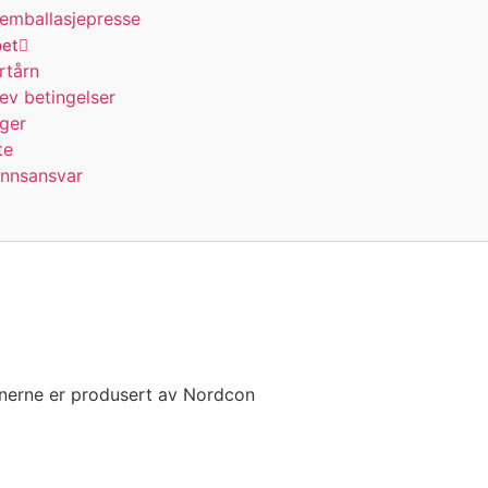
g emballasjepresse
pet
rtårn
lev betingelser
nger
te
unnsansvar