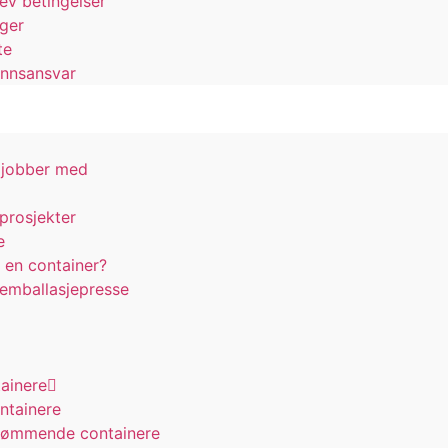
lev betingelser
nger
te
unnsansvar
i jobber med
prosjekter
e
 en container?
g emballasjepresse
tainere
ntainere
tømmende containere