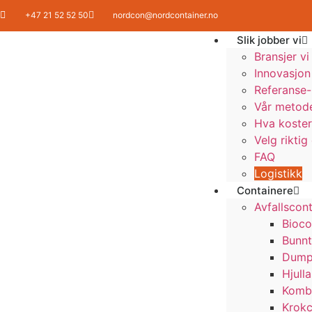
+47 21 52 52 50
nordcon@nordcontainer.no
Slik jobber vi
Bransjer v
Innovasjon
Referanse-
Vår metod
Hva koster
Velg rikti
FAQ
Logistikk
Containere
Avfallscon
Bioco
Bunn
Dump
Hjull
Kombi
Krokc