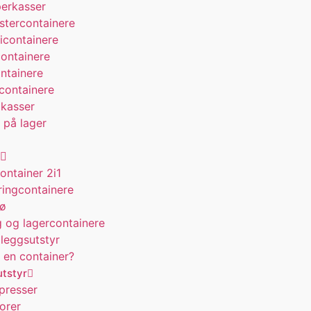
erkasser
astercontainere
containere
ontainere
ontainere
 containere
kasser
 på lager
ontainer 2i1
ingcontainere
jø
 og lagercontainere
lleggsutstyr
 en container?
tstyr
presser
orer