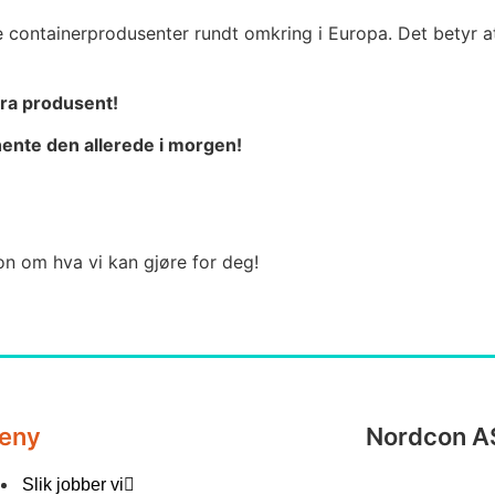
ige containerprodusenter rundt omkring i Europa. Det betyr 
fra produsent!
hente den allerede i morgen!
on om hva vi kan gjøre for deg!
eny
Nordcon A
Slik jobber vi