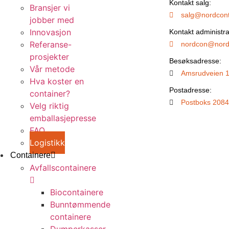
Kontakt salg:
Bransjer vi
salg@nordcont
jobber med
Innovasjon
Kontakt administra
Referanse-
nordcon@nordc
prosjekter
Besøksadresse:
Vår metode
Amsrudveien 
Hva koster en
Postadresse:
container?
Postboks 2084
Velg riktig
emballasjepresse
FAQ
Logistikk
Containere
Avfallscontainere
Biocontainere
Bunntømmende
containere