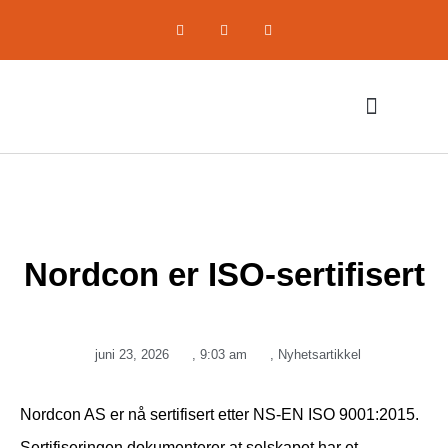
Komprimerende utstyr
Om oss / Selskapet
Nordcon er ISO-sertifisert
juni 23, 2026
,
9:03 am
,
Nyhetsartikkel
Nordcon AS er nå sertifisert etter NS-EN ISO 9001:2015.
Sertifiseringen dokumenterer at selskapet har et