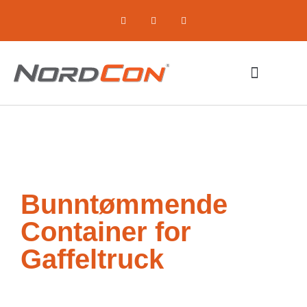
Komprimerende utstyr
Om oss / Selskapet
Bunntømmende
Container for
Gaffeltruck