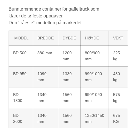
Bunntømmende container for gaffeltruck som
klarer de tøffeste oppgaver.
Den ‘’råeste’’ modellen på markedet.
MODEL
BREDDE
DYBDE
HØYDE
VEKT
BD 500
880 mm
1200
800/900
225
mm
mm
kg
BD 950
1090
1330
990/1090
430
mm
mm
mm
kg
BD
1340
1560
990/1090
575
1300
mm
mm
mm
kg
BD
1340
1560
1350/1450
675
2000
mm
mm
mm
KG