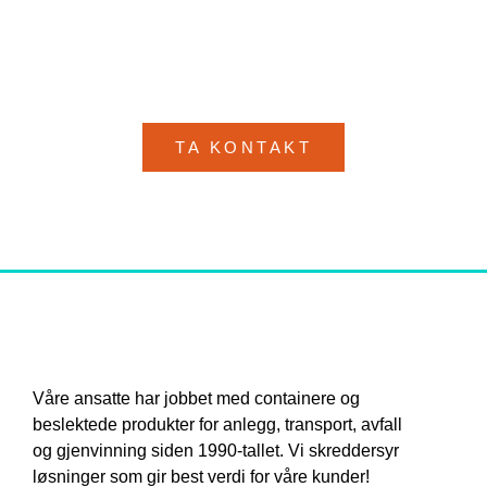
Ikke nøl med å ta kontakt med oss for
å få mer informasjon om hva vi kan
gjøre for deg!
TA KONTAKT
Våre ansatte har jobbet med containere og
beslektede produkter for anlegg, transport, avfall
og gjenvinning siden 1990-tallet. Vi skreddersyr
løsninger som gir best verdi for våre kunder!