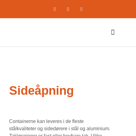
Komprimerende utstyr
Om oss / Selskapet
Sideåpning
Containerne kan leveres i de fleste
stålkvaliteter og sidedørere i stål og aluminium.
Takløsninger er fast eller hevbare tak. Ulike