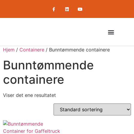
Hjem
/
Containere
/ Bunntømmende containere
Komprimerende utstyr
Om oss / Selskapet
Bunntømmende
containere
Viser det ene resultatet